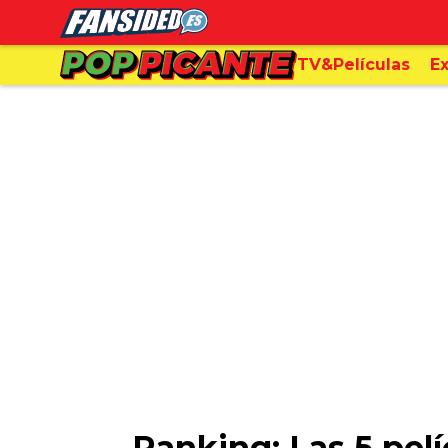
TV&Películas
Ex
Ranking: Las 5 pel