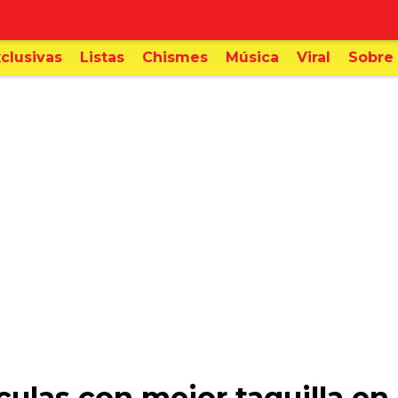
clusivas
Listas
Chismes
Música
Viral
Sobre 
ículas con mejor taquilla e