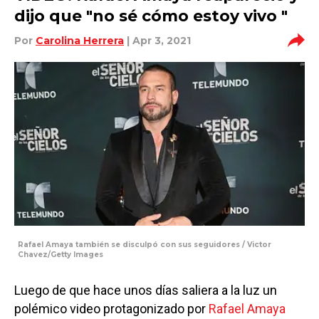
dijo que "no sé cómo estoy vivo "
Por
Carolina Herrera
| Apr 3, 2021
Rafael Amaya también se disculpó con sus seguidores / Victor
Chavez/Getty Images
Luego de que hace unos días saliera a la luz un
polémico video protagonizado por
Rafael Amaya