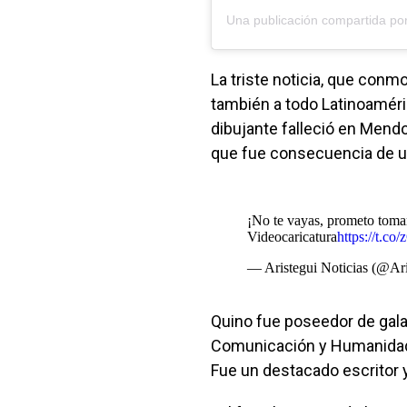
Una publicación compartida po
La triste noticia, que conm
también a todo Latinoaméric
dibujante falleció en Mend
que fue consecuencia de u
¡No te vayas, prometo tomar
Videocaricatura
https://t.c
— Aristegui Noticias (@Ar
Quino fue poseedor de gala
Comunicación y Humanidades
Fue un destacado escritor y