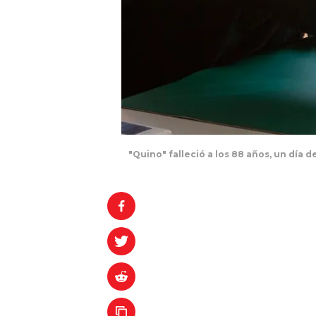
"Quino" falleció a los 88 años, un día