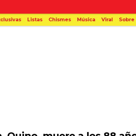
clusivas
Listas
Chismes
Música
Viral
Sobre 
, Quino, muere a los 88 añ