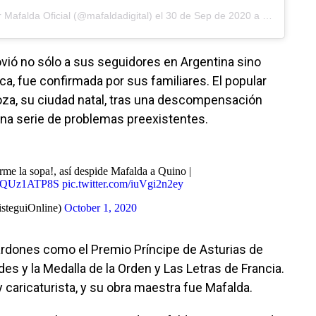
r
Mafalda Oficial
(@mafaldadigital) el
30 de Sep de 2020 a las 7:53 PDT
ovió no sólo a sus seguidores en Argentina sino
a, fue confirmada por sus familiares. El popular
oza, su ciudad natal, tras una descompensación
na serie de problemas preexistentes.
me la sopa!, así despide Mafalda a Quino |
o/zQUz1ATP8S
pic.twitter.com/iuVgi2n2ey
isteguiOnline)
October 1, 2020
rdones como el Premio Príncipe de Asturias de
 y la Medalla de la Orden y Las Letras de Francia.
 caricaturista, y su obra maestra fue Mafalda.