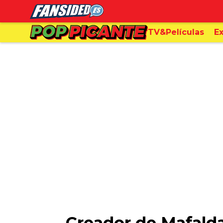
TV&Películas
Ex
Creador de Mafalda