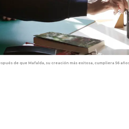
 después de que Mafalda, su creación más exitosa, cumpliera 56 año