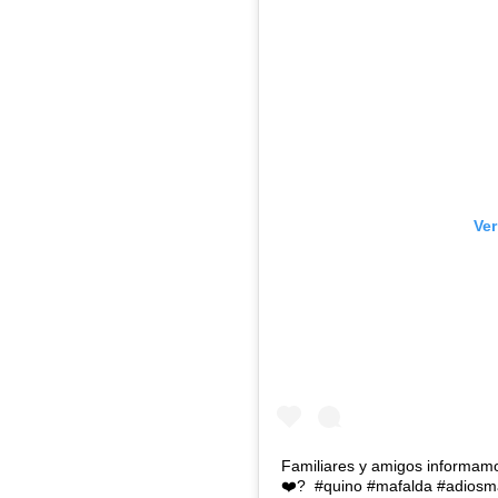
Ver
Familiares y amigos informamo
❤️?⁠ ⁠ #quino #mafalda #adios