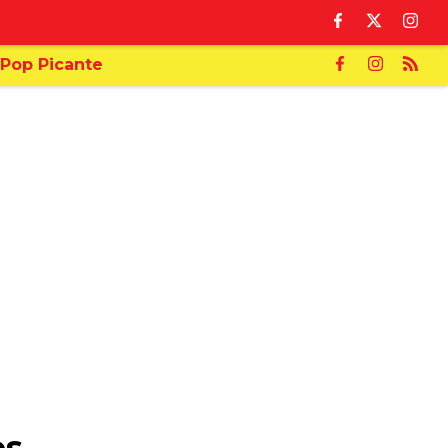
Pop Picante
os