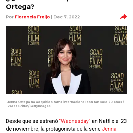
Ortega?
Por
Florencia Freijo
| Dec 7, 2022
Jenna Ortega ha adquirido fama internacional con tan solo 20 años /
Paras Griffin/GettyImages
Desde que se estrenó
"Wednesday"
en Netflix el 23
de noviembre; la protagonista de la serie
Jenna