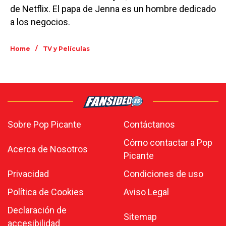
de Netflix. El papa de Jenna es un hombre dedicado
a los negocios.
/
Home
TV y Películas
Sobre Pop Picante
Contáctanos
Cómo contactar a Pop
Acerca de Nosotros
Picante
Privacidad
Condiciones de uso
Política de Cookies
Aviso Legal
Declaración de
Sitemap
accesibilidad