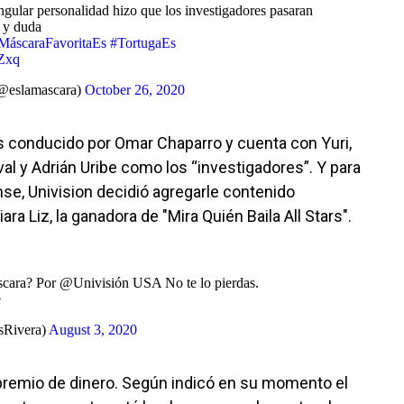
ingular personalidad hizo que los investigadores pasaran
 y duda
MáscaraFavoritaEs
#TortugaEs
Zxq
(@eslamascara)
October 26, 2020
es conducido por Omar Chaparro y cuenta con Yuri,
al y Adrián Uribe como los “investigadores”. Y para
se, Univision decidió agregarle contenido
ra Liz, la ganadora de "Mira Quién Baila All Stars".
scara? Por @Univisión USA No te lo pierdas.
e
sRivera)
August 3, 2020
remio de dinero. Según indicó en su momento el