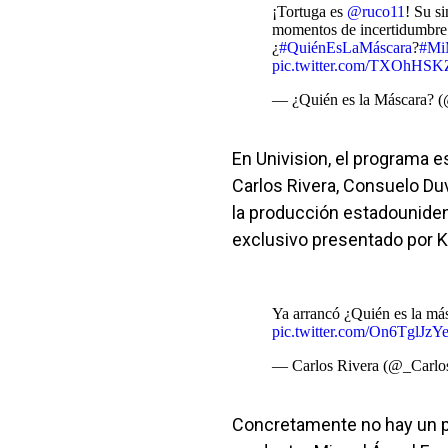
¡Tortuga es
@ruco11
! Su s
momentos de incertidumbre
¿
#QuiénEsLaMáscara
?
#Mi
pic.twitter.com/TXOhHSK
— ¿Quién es la Máscara? 
En Univision, el programa 
Carlos Rivera, Consuelo Duv
la producción estadouniden
exclusivo presentado por Kia
Ya arrancó ¿Quién es la má
pic.twitter.com/On6TglJzY
— Carlos Rivera (@_Carlo
Concretamente no hay un p