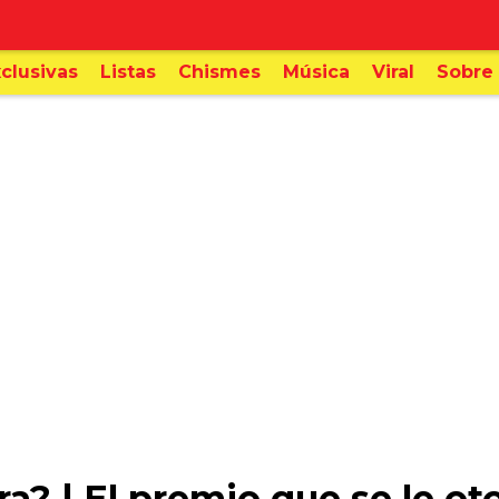
clusivas
Listas
Chismes
Música
Viral
Sobre 
a? | El premio que se le oto