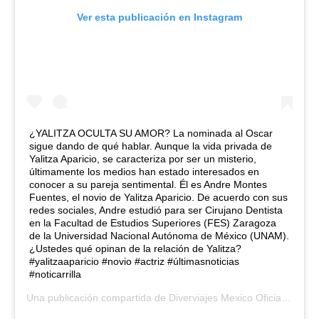
Ver esta publicación en Instagram
¿YALITZA OCULTA SU AMOR? La nominada al Oscar
sigue dando de qué hablar. Aunque la vida privada de
Yalitza Aparicio, se caracteriza por ser un misterio,
últimamente los medios han estado interesados en
conocer a su pareja sentimental. Él es Andre Montes
Fuentes, el novio de Yalitza Aparicio. De acuerdo con sus
redes sociales, Andre estudió para ser Cirujano Dentista
en la Facultad de Estudios Superiores (FES) Zaragoza
de la Universidad Nacional Autónoma de México (UNAM).
¿Ustedes qué opinan de la relación de Yalitza?
#yalitzaaparicio #novio #actriz #últimasnoticias
#noticarrilla
Una publicación compartida de
Diverviajes Mexico Oficial
(@diver