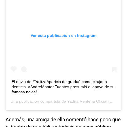
Ver esta publicación en Instagram
El novio de #YalitzaAparicio de graduó como cirujano
dentista. #AndreMontesFuentes presumió el apoyo de su
famosa novia!
Una publicación compartida de
Yadira Renteria Oficial
(@yadirarenteriaoficial) el
Además, una amiga de ella comentó hace poco que
el hecho de que Yalitza todavía no haga público