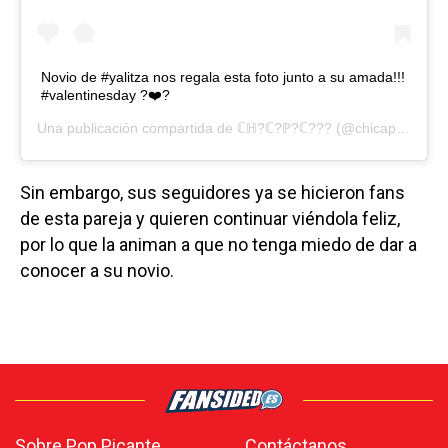
Novio de #yalitza nos regala esta foto junto a su amada!!!
#valentinesday ?❤️?
Una publicación compartida de
ℂℍ?ℂ?ℙ?ℂ???
(@chicapicosa2) el
Sin embargo, sus seguidores ya se hicieron fans
de esta pareja y quieren continuar viéndola feliz,
por lo que la animan a que no tenga miedo de dar a
conocer a su novio.
Sobre Pop Picante
Contáctanos