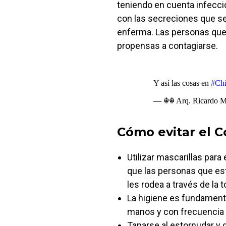
teniendo en cuenta infeccio
con las secreciones que se
enferma. Las personas que
propensas a contagiarse.
Y así las cosas en
#Ch
— ☬☬ Arq. Ricardo M
Cómo evitar el C
Utilizar mascarillas para
que las personas que est
les rodea a través de la 
La higiene es fundamenta
manos y con frecuencia y 
Taparse al estornudar y g