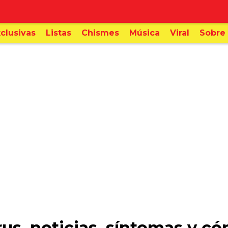
clusivas
Listas
Chismes
Música
Viral
Sobre 
us, noticias, síntomas y có