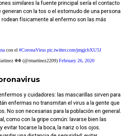
nes similares la fuente principal sería el contacto
 generan con la tos o el estornudo de una persona
 rodean físicamente al enfermo son las más
ina
con el
#CoronaVirus
pic.twitter.com/jmgjcbXU5J
artinez ☬☬ (@rmartinez2209)
February 26, 2020
oronavirus
 enfermos y cuidadores: las mascarillas sirven para
án enfermas no transmitan el virus a la gente que
tos. No son necesarias para la población en general.
l, como con la gripe común: lavarse bien las
evitar tocarse la boca, la nariz o los ojos.
uardar una distancia de seguridad: evitar