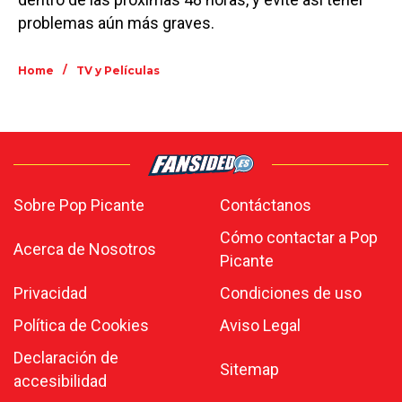
problemas aún más graves.
/
Home
TV y Películas
Sobre Pop Picante
Contáctanos
Cómo contactar a Pop
Acerca de Nosotros
Picante
Privacidad
Condiciones de uso
Política de Cookies
Aviso Legal
Declaración de
Sitemap
accesibilidad