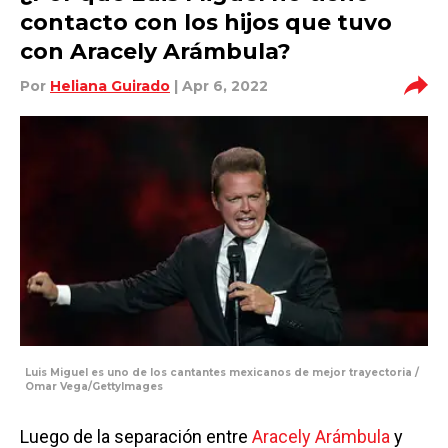
contacto con los hijos que tuvo
con Aracely Arámbula?
Por
Heliana Guirado
| Apr 6, 2022
Luis Miguel es uno de los cantantes mexicanos de mejor trayectoria /
Omar Vega/GettyImages
Luego de la separación entre
Aracely Arámbula
y