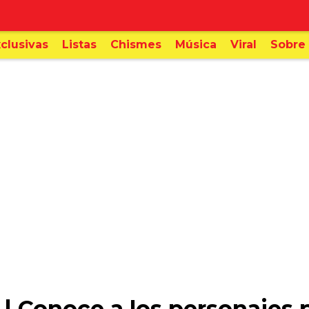
clusivas
Listas
Chismes
Música
Viral
Sobre 
| Conoce a los personajes p