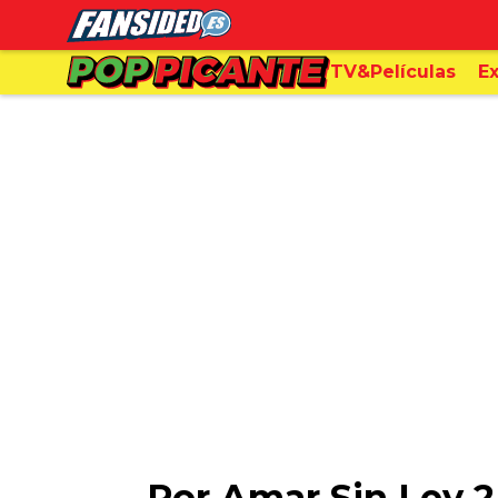
TV&Películas
Ex
Por Amar Sin Ley 2 