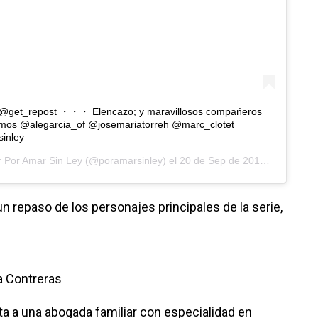
 @get_repost ・・・ Elencazo; y maravillosos compańeros
amos @alegarcia_of @josemariatorreh @marc_clotet
inley
r
Por Amar Sin Ley
(@poramarsinley) el
20 de Sep de 2018 a las 12:42 PDT
n repaso de los personajes principales de la serie,
a Contreras
ta a una abogada familiar con especialidad en