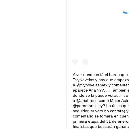
Ver
A ver donde está el barrio qu
TvyNovelas y hay que empezar 
a @tvynovelasmex y comentar 
aparece Ana ???. . . También 
donde se la puede votar. . .
a @anabreco como Mejor Actri
@poramarsinley? Lo único que 
seguidor, tu voto no contará)
comentario se tomará en cuent
primera etapa del 31 de enero 
finalistas que buscarán ganar 