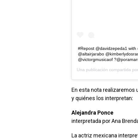
#Repost @davidzepeda1 with
@altairjarabo @kimberlydosr
@victorgmusicaof ?@poramars
Una publicación compartida po
En esta nota realizaremos u
y quiénes los interpretan:
Alejandra Ponce
interpretada por Ana Brend
La actriz mexicana interpre