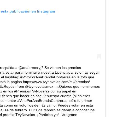
 esta publicación en Instagram
e respalda a @anabreco ¿? Se vienen los premios
a votar para nominar a nuestra Licenciada, solo hay seguir
el hashtag: #VotoPorAnaBrendaContreras en la foto que
está la pagina https://www.tvynovelas.com/mx/premios/
 . #EzRepost from @tvynovelasmex - ¿Quieres que nominemos
z en los #PremiosTVyNovelas por su papel en
tienes que hacer es seguir nuestra cuenta (si no eres
 y comentar #VotoPorAnaBrendaContreras; sólo tu primer
a como un voto, los demás ya no. Puedes votar en esta
al 14 de febrero. El 21 de febrero se darán a conocer los
el premio TVyNovelas. ¡Participa ya! - #regrann