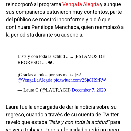
reincorporó al programa
Venga la Alegría
y aunque
sus compañeros estuvieron muy contentos, parte
del público se mostró inconforme y pidió que
continuara Penélope Menchaca, quien reemplazó a
la periodista durante su ausencia.
Lista y con toda la actitud ...... ¡ESTAMOS DE
REGRESO! .... ❤️.
¡Gracias a todos por sus mensajes!
@VengaLaAlegria
pic.twitter.com/2Sjt8H9rRW
— Laura G (@LAURAGII)
December 7, 2020
Laura fue la encargada de dar la noticia sobre su
regreso, cuando a través de su cuenta de Twitter
reveló que estaba
"lista y con toda la actitud"
para
volver a trabajar. Pero su felicidad quedó un poco