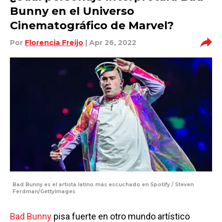
Bunny en el Universo
Cinematográfico de Marvel?
Por
Florencia Freijo
| Apr 26, 2022
Bad Bunny es el artista latino más escuchado en Spotify / Steven
Ferdman/GettyImages
Bad Bunny
pisa fuerte en otro mundo artístico