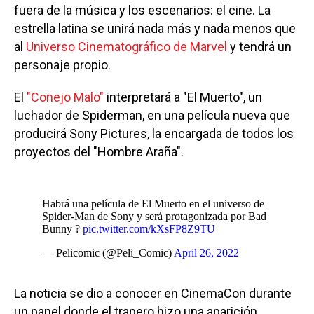
fuera de la música y los escenarios: el cine. La
estrella latina se unirá nada más y nada menos que
al
Universo Cinematográfico de Marvel
y tendrá un
personaje propio.
El
"Conejo Malo"
interpretará a "El Muerto", un
luchador de Spiderman, en una película nueva que
producirá Sony Pictures, la encargada de todos los
proyectos del "Hombre Araña".
Habrá una película de El Muerto en el universo de
Spider-Man de Sony y será protagonizada por Bad
Bunny ?
pic.twitter.com/kXsFP8Z9TU
— Pelicomic (@Peli_Comic)
April 26, 2022
La noticia se dio a conocer en CinemaCon durante
un panel donde el trapero hizo una aparición