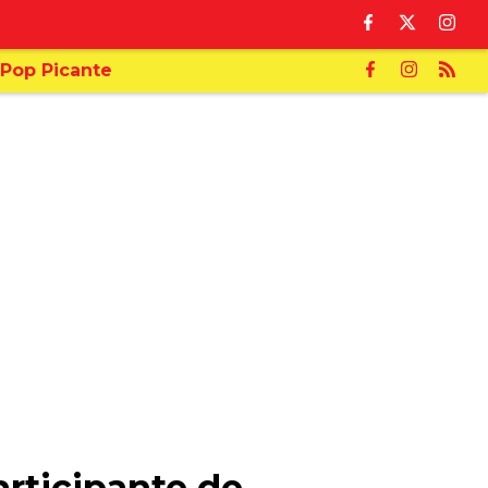
Pop Picante
articipante de