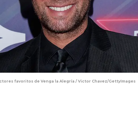
ctores favoritos de Venga la Alegría / Victor Chavez/GettyImages