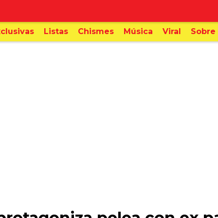
clusivas
Listas
Chismes
Música
Viral
Sobre 
 protagoniza pelea con ex p