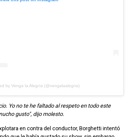
ed by Venga la Alegría (@vengalaalegria)
cio. Yo no te he faltado al respeto en todo este
mucho gusto", dijo molesto.
plotara en contra del conductor, Borghetti intentó
ndo que le había gustado su show, sin embargo,