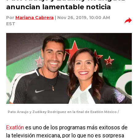
anuncian lamentable noticia
Por
Mariana Cabrera
| Nov 26, 2019, 10:00 AM
EST
Pato Araujo y Zudikey Rodríguez en la final de Exatlón México /
Exatlón
es uno de los programas más exitosos de
la televisión mexicana, por lo que no es sorpresa