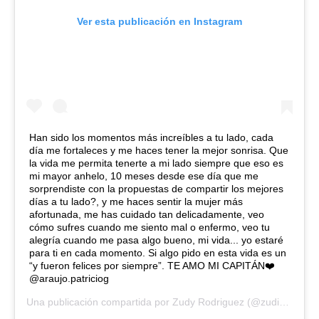
Ver esta publicación en Instagram
Han sido los momentos más increíbles a tu lado, cada
día me fortaleces y me haces tener la mejor sonrisa. Que
la vida me permita tenerte a mi lado siempre que eso es
mi mayor anhelo, 10 meses desde ese día que me
sorprendiste con la propuestas de compartir los mejores
días a tu lado?, y me haces sentir la mujer más
afortunada, me has cuidado tan delicadamente, veo
cómo sufres cuando me siento mal o enfermo, veo tu
alegría cuando me pasa algo bueno, mi vida... yo estaré
para ti en cada momento. Si algo pido en esta vida es un
“y fueron felices por siempre”. TE AMO MI CAPITÁN❤️
@araujo.patriciog
Una publicación compartida por
Zudy Rodriguez
(@zudikeyrodriguez) el