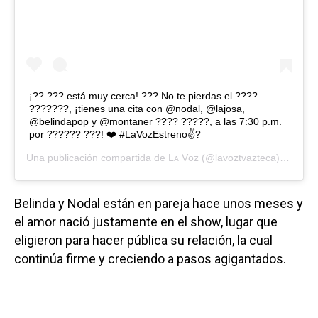
¡?? ??? está muy cerca! ??? No te pierdas el ????
???????, ¡tienes una cita con @nodal, @lajosa,
@belindapop y @montaner ???? ?????, a las 7:30 p.m.
por ?????? ???! ❤️ #LaVozEstreno✌?
Una publicación compartida de
Lᴀ Vᴏᴢ
(@lavoztvazteca) el
2 Jun
Belinda y Nodal están en pareja hace unos meses y
el amor nació justamente en el show, lugar que
eligieron para hacer pública su relación, la cual
continúa firme y creciendo a pasos agigantados.