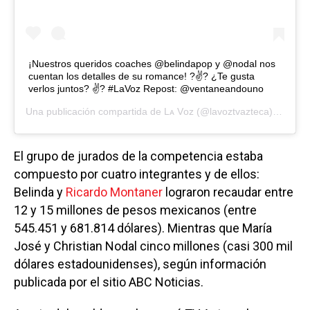
¡Nuestros queridos coaches @belindapop y @nodal nos
cuentan los detalles de su romance! ?✌️? ¿Te gusta
verlos juntos? ✌️? #LaVoz Repost: @ventaneandouno
Una publicación compartida de
Lᴀ Vᴏᴢ
(@lavoztvazteca) el
12 Ag
El grupo de jurados de la competencia estaba
compuesto por cuatro integrantes y de ellos:
Belinda y
Ricardo Montaner
lograron recaudar entre
12 y 15 millones de pesos mexicanos (entre
545.451 y 681.814 dólares). Mientras que María
José y Christian Nodal cinco millones (casi 300 mil
dólares estadounidenses), según información
publicada por el sitio ABC Noticias.