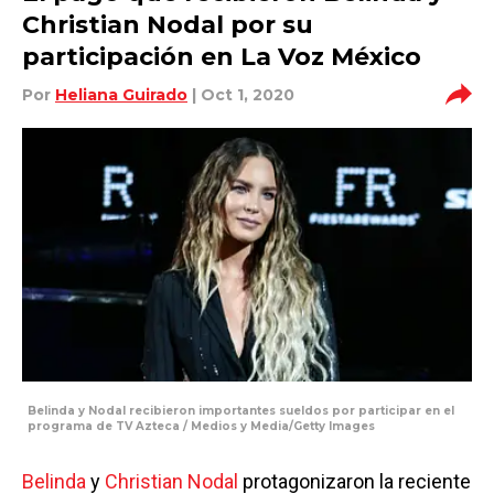
Christian Nodal por su
participación en La Voz México
Por
Heliana Guirado
| Oct 1, 2020
Belinda y Nodal recibieron importantes sueldos por participar en el
programa de TV Azteca / Medios y Media/Getty Images
Belinda
y
Christian Nodal
protagonizaron la reciente