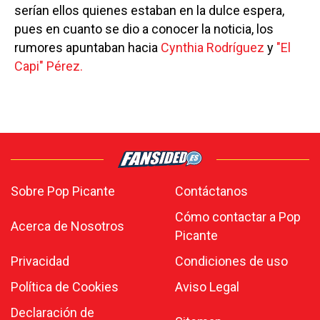
serían ellos quienes estaban en la dulce espera,
pues en cuanto se dio a conocer la noticia, los
rumores apuntaban hacia
Cynthia Rodríguez
y
"El
Capi" Pérez.
Sobre Pop Picante
Contáctanos
Cómo contactar a Pop
Acerca de Nosotros
Picante
Privacidad
Condiciones de uso
Política de Cookies
Aviso Legal
Declaración de