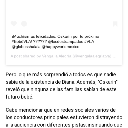
¡Muchísimas felicidades, Oskarín por tu próximo
#BebéVLA! ?????? @losdestrampados #VLA
@globosshalala @happyworldmexico
A post shared by
Venga la Alegría
(@vengalaalegriatva) on
Oct 
Pero lo que más sorprendió a todos es que nadie
sabía de la existencia de Diana. Además, "Oskarín"
reveló que ninguna de las familias sabían de este
futuro bebé.
Cabe mencionar que en redes sociales varios de
los conductores principales estuvieron distrayendo
a la audiencia con diferentes pistas, insinuando que