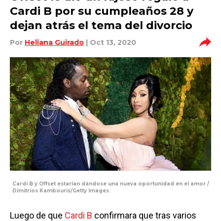
Cardi B por su cumpleaños 28 y
dejan atrás el tema del divorcio
Por
Heliana Guirado
| Oct 13, 2020
Cardi B y Offset estarían dándose una nueva oportunidad en el amor /
Dimitrios Kambouris/Getty Images
Luego de que
Cardi B
confirmara que tras varios