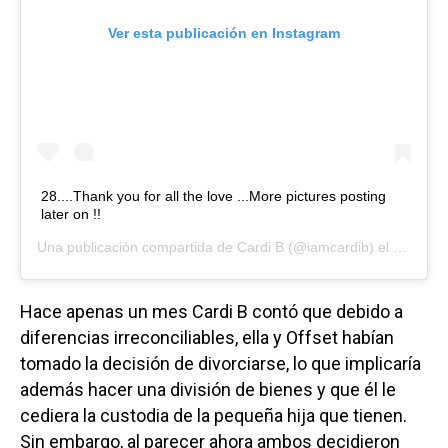
Ver esta publicación en Instagram
28....Thank you for all the love ...More pictures posting
later on !!
Una publicación compartida de
Cardi B
(@iamcardib) el
11 Oct, 
Hace apenas un mes Cardi B contó que debido a
diferencias irreconciliables, ella y Offset habían
tomado la decisión de divorciarse, lo que implicaría
además hacer una división de bienes y que él le
cediera la custodia de la pequeña hija que tienen.
Sin embargo, al parecer ahora ambos decidieron