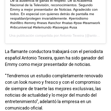
De la audiencia te ganas el respeto. De la Academia
Nacional de la Televisión, reconocimientos. Segundo
Emmy a mejor presentador de Noticias. Agradecido con
todos. En especial con quienes detrás de pantalla me
respaldan/protegen invariablemente. #periodismo
#sinfiltro #emmy #news #anchor #natas #psw #teamwork
#nbcuniversal #telemundo #lasvegas #usa
Una publicación compartida por
Antonio Texeira
(@antoniotexeira_) el
La flamante conductora trabajará con el periodista
español Antonio Texeira, quien ha sido ganador del
Emmy como mejor presentador de noticias.
"Tendremos un estudio completamente renovado
con un look nuevo y fresco y con el compromiso
de siempre de traerte las mejores exclusivas, las
noticias de actualidad y lo mejor del mundo del
entretenimiento", adelantó la empresa en un
comunicado oficial.