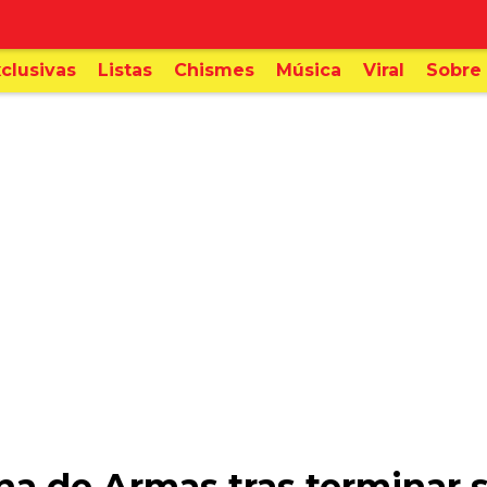
clusivas
Listas
Chismes
Música
Viral
Sobre 
na de Armas tras terminar 