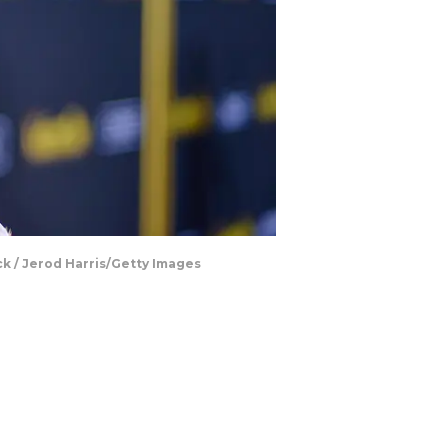
k / Jerod Harris/Getty Images