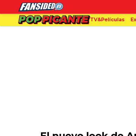
TV&Películas
Ex
El nuevo look de A