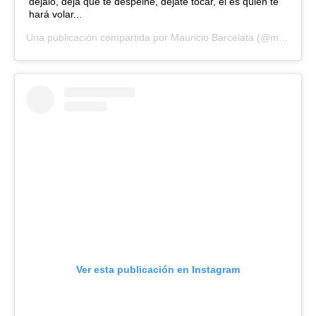
déjalo, deja que te despeine, déjate tocar, el es quien te
hará volar...
Una publicación compartida por
Mauricio Barcelata
(@mbarcelata) el
Ver esta publicación en Instagram