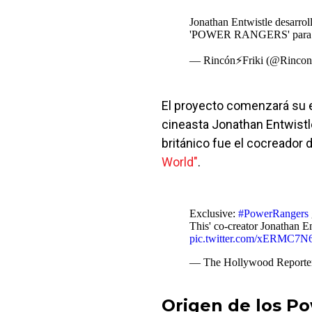
Jonathan Entwistle desarroll
'POWER RANGERS' para 
— Rincón⚡Friki (@Rincon
El proyecto comenzará su e
cineasta Jonathan Entwistle
británico fue el cocreador d
World"
.
Exclusive:
#PowerRangers
This' co-creator Jonathan En
pic.twitter.com/xERMC7N
— The Hollywood Report
Origen de los P