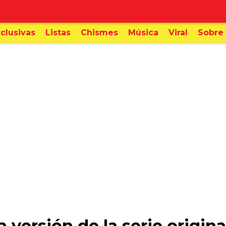
clusivas
Listas
Chismes
Música
Viral
Sobre 
 versión de la serie origin