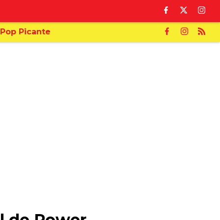
Pop Picante
al de Power