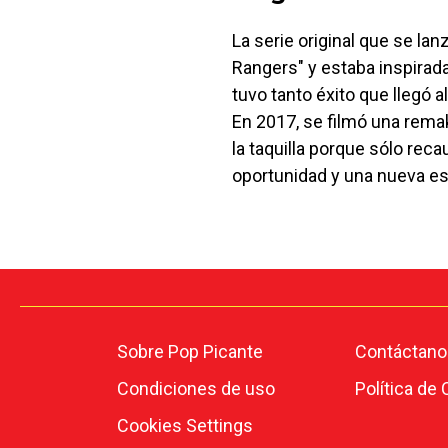
La serie original que se la
Rangers" y estaba inspirad
tuvo tanto éxito que llegó 
En 2017, se filmó una rema
la taquilla porque sólo rec
oportunidad y una nueva e
Sobre Pop Picante
Contáctano
Condiciones de uso
Política de
Cookies Settings