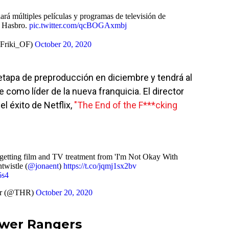
ará múltiples películas y programas de televisión de
Hasbro.
pic.twitter.com/qcBOGAxmbj
Friki_OF)
October 20, 2020
tapa de preproducción en diciembre y tendrá al
 como líder de la nueva franquicia. El director
el éxito de Netflix,
"The End of the F***cking
getting film and TV treatment from 'I'm Not Okay With
twistle (
@jonaent
)
https://t.co/jqmj1sx2bv
6s4
er (@THR)
October 20, 2020
ower Rangers