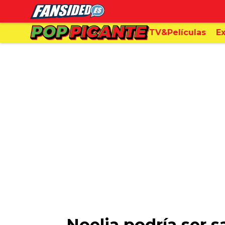
TV&Películas
Ex
Noelia podría ser 