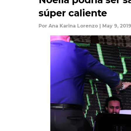
súper caliente
Por
Ana Karina Lorenzo
| May 9, 201