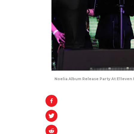
Noelia Album Release Party At E11even 