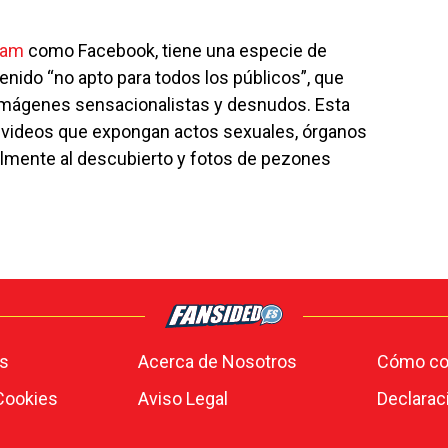
ram
como Facebook, tiene una especie de
enido “no apto para todos los públicos”, que
, imágenes sensacionalistas y desnudos. Esta
o videos que expongan actos sexuales, órganos
almente al descubierto y fotos de pezones
s
Acerca de Nosotros
Cómo con
 Cookies
Aviso Legal
Declarac