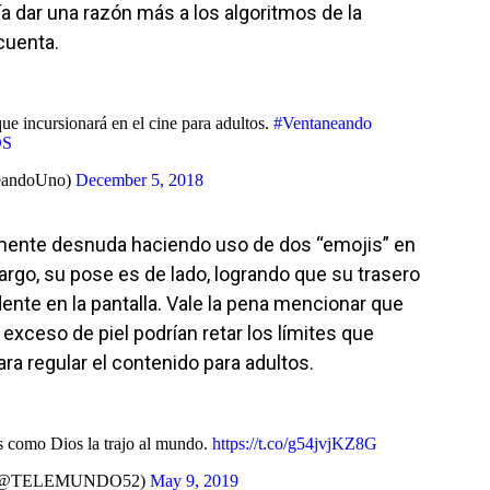
a dar una razón más a los algoritmos de la
cuenta.
ue incursionará en el cine para adultos.
#Ventaneando
DS
eandoUno)
December 5, 2018
lmente desnuda haciendo uso de dos “emojis” en
rgo, su pose es de lado, logrando que su trasero
ente en la pantalla. Vale la pena mencionar que
exceso de piel podrían retar los límites que
ara regular el contenido para adultos.
s como Dios la trajo al mundo.
https://t.co/g54jvjKZ8G
(@TELEMUNDO52)
May 9, 2019