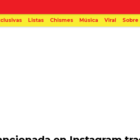
clusivas
Listas
Chismes
Música
Viral
Sobre 
sancionada en Instagram tra