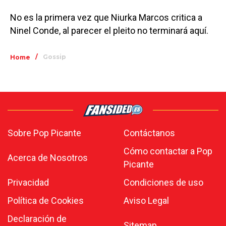
No es la primera vez que Niurka Marcos critica a
Ninel Conde, al parecer el pleito no terminará aquí.
/
Gossip
Home
Sobre Pop Picante
Contáctanos
Cómo contactar a Pop
Acerca de Nosotros
Picante
Privacidad
Condiciones de uso
Política de Cookies
Aviso Legal
Declaración de
Sitemap