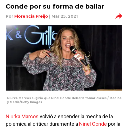
Conde por su forma de bailar
Por
Florencia Freijo
| Mar 25, 2021
Niurka Marcos sugirió que Ninel Conde debería tomar clases / Medios
y Media/Getty Images
Niurka Marcos
volvió a encender la mecha de la
polémica al criticar duramente a
Ninel Conde
por la