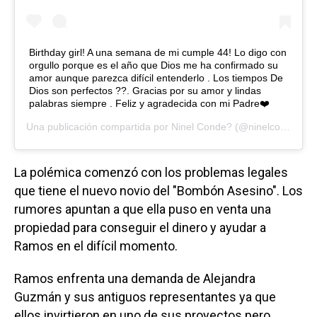
Birthday girl! A una semana de mi cumple 44! Lo digo con
orgullo porque es el año que Dios me ha confirmado su
amor aunque parezca difícil entenderlo . Los tiempos De
Dios son perfectos ??. Gracias por su amor y lindas
palabras siempre . Feliz y agradecida con mi Padre❤️
Una publicación compartida por
Ninel Conde?
(@ninelconde) el
La polémica comenzó con los problemas legales
que tiene el nuevo novio del "Bombón Asesino". Los
rumores apuntan a que ella puso en venta una
propiedad para conseguir el dinero y ayudar a
Ramos en el difícil momento.
Ramos enfrenta una demanda de Alejandra
Guzmán y sus antiguos representantes ya que
ellos invirtieron en uno de sus proyectos pero