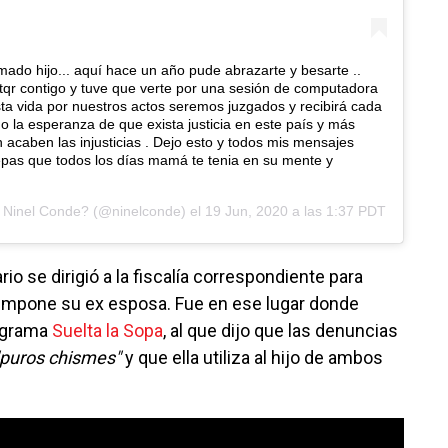
ado hijo... aquí hace un año pude abrazarte y besarte ..
tqr contigo y tuve que verte por una sesión de computadora
a vida por nuestros actos seremos juzgados y recibirá cada
o la esperanza de que exista justicia en este país y más
 acaben las injusticias . Dejo esto y todos mis mensajes
epas que todos los días mamá te tenia en su mente y
e
Ninel Conde?
(@ninelconde) el
19 Jun, 2020 a las 1:37 PDT
o se dirigió a la fiscalía correspondiente para
 impone su ex esposa. Fue en ese lugar donde
rograma
Suelta la Sopa
, al que dijo que las denuncias
"puros chismes"
y que ella utiliza al hijo de ambos