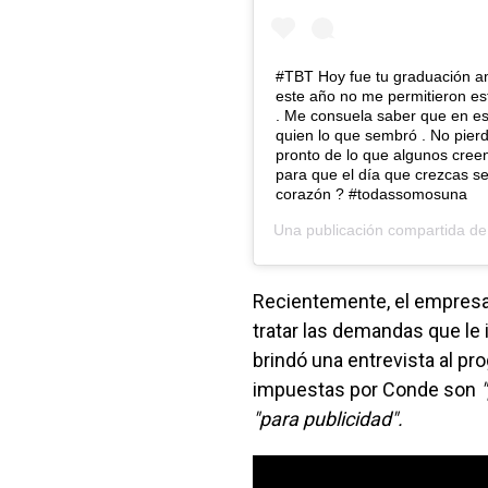
#TBT Hoy fue tu graduación am
este año no me permitieron es
. Me consuela saber que en est
quien lo que sembró . No pierd
pronto de lo que algunos creen
para que el día que crezcas s
corazón ? #todassomosuna
Una publicación compartida d
Recientemente, el empresari
tratar las demandas que le
brindó una entrevista al p
impuestas por Conde son
"para publicidad".