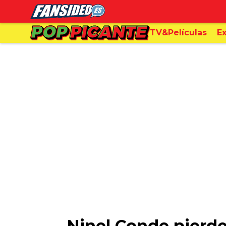
TV&Películas
Ex
Ninel Conde pierde