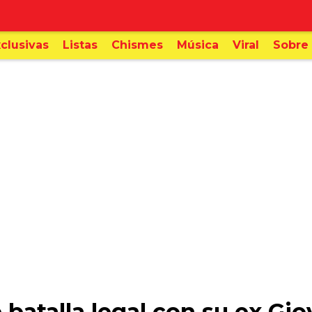
clusivas
Listas
Chismes
Música
Viral
Sobre 
 batalla legal con su ex Gi