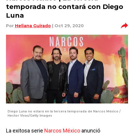
temporada no contará con Diego
Luna
Por
Heliana Guirado
| Oct 29, 2020
Diego Luna no estará en la tercera temporada de Narcos México /
Hector Vivas/Getty Images
La exitosa serie
Narcos México
anunció