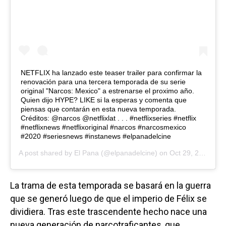
NETFLIX ha lanzado este teaser trailer para confirmar la
renovación para una tercera temporada de su serie
original "Narcos: Mexico" a estrenarse el proximo año.
Quien dijo HYPE? LIKE si la esperas y comenta que
piensas que contarán en esta nueva temporada.
Créditos: @narcos @netflixlat . . . #netflixseries #netflix
#netflixnews #netflixoriginal #narcos #narcosmexico
#2020 #seriesnews #instanews #elpanadelcine
A post shared by
El Pana
(@elpanadelcine) on
Oct 29, 2020 at 8:47am PDT
La trama de esta temporada se basará en la guerra
que se generó luego de que el imperio de Félix se
dividiera. Tras este trascendente hecho nace una
nueva generación de narcotraficantes, que