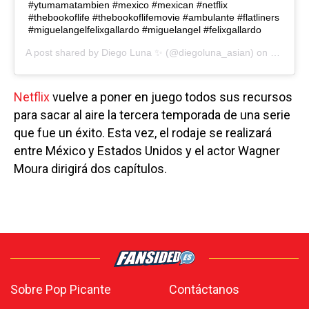
#ytumamatambien #mexico #mexican #netflix
#thebookoflife #thebookoflifemovie #ambulante #flatliners
#miguelangelfelixgallardo #miguelangel #felixgallardo
A post shared by
Diego Luna ✨
(@diegoluna_asian) on
Oct 29, 
Netflix
vuelve a poner en juego todos sus recursos
para sacar al aire la tercera temporada de una serie
que fue un éxito. Esta vez, el rodaje se realizará
entre México y Estados Unidos y el actor Wagner
Moura dirigirá dos capítulos.
Sobre Pop Picante
Contáctanos