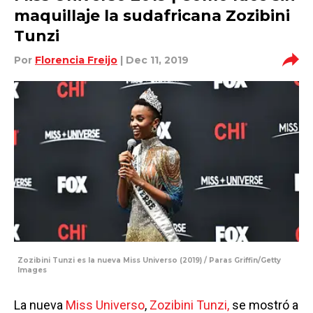
maquillaje la sudafricana Zozibini
Tunzi
Por
Florencia Freijo
| Dec 11, 2019
Zozibini Tunzi es la nueva Miss Universo (2019) / Paras Griffin/Getty
Images
La nueva
Miss Universo
,
Zozibini Tunzi,
se mostró a