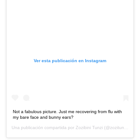
Ver esta publicación en Instagram
Not a fabulous picture. Just me recovering from flu with
my bare face and bunny ears?
Una publicación compartida por
Zozibini Tunzi
(@zozitunzi) el
6 