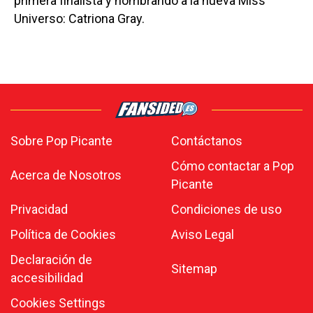
primera finalista y nombrando a la nueva Miss
Universo: Catriona Gray.
Sobre Pop Picante
Contáctanos
Cómo contactar a Pop
Acerca de Nosotros
Picante
Privacidad
Condiciones de uso
Política de Cookies
Aviso Legal
Declaración de
Sitemap
accesibilidad
Cookies Settings