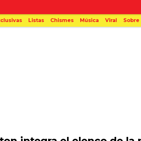
clusivas
Listas
Chismes
Música
Viral
Sobre 
on integra el elenco de la 