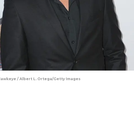
Hawkeye / Albert L. Ortega/Getty Images