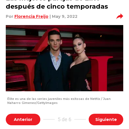
después de cinco temporadas
Por
Florencia Freijo
| May 9, 2022
Élite es una de las series juveniles más exitosas de Netflix / Juan
Naharro Gimenez/GettyImages
5 de 6
Anterior
Siguiente