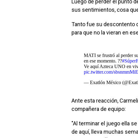
Luego de perder el punto de
sus sentimientos, cosa q
Tanto fue su descontento qu
para que no la vieran en e
MATI se frustró al perder su 
en ese momento. ??
#SúperF
Ve aquí Azteca UNO en vi
pic.twitter.com/sbsnmmMi
— Exatlón México (@Exa
Ante esta reacción, Carmeli
compañera de equipo:
"Al terminar el juego ella s
de aquí, lleva muchas sema