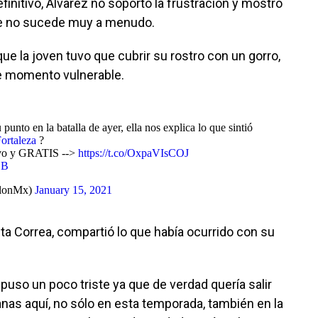
finitivo, Álvarez no soportó la frustración y mostró
ue no sucede muy a menudo.
e la joven tuvo que cubrir su rostro con un gorro,
se momento vulnerable.
punto en la batalla de ayer, ella nos explica lo que sintió
ortaleza
?
vo y GRATIS -->
https://t.co/OxpaVIsCOJ
EB
tlonMx)
January 15, 2021
ta Correa, compartió lo que había ocurrido con su
e puso un poco triste ya que de verdad quería salir
nas aquí, no sólo en esta temporada, también en la