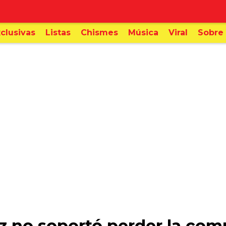
clusivas
Listas
Chismes
Música
Viral
Sobre 
z no soportó perder la com