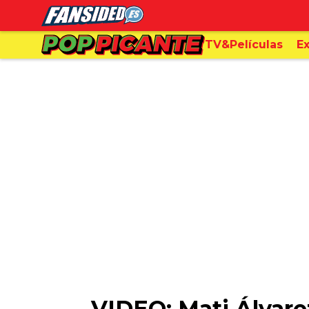
TV&Películas
Ex
VIDEO: Mati Álvare