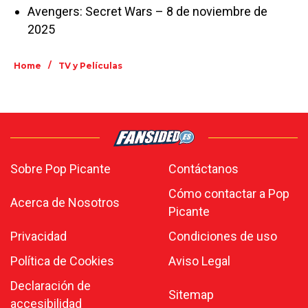
Avengers: Secret Wars – 8 de noviembre de
2025
/
Home
TV y Películas
Sobre Pop Picante
Contáctanos
Cómo contactar a Pop
Acerca de Nosotros
Picante
Privacidad
Condiciones de uso
Política de Cookies
Aviso Legal
Declaración de
Sitemap
accesibilidad