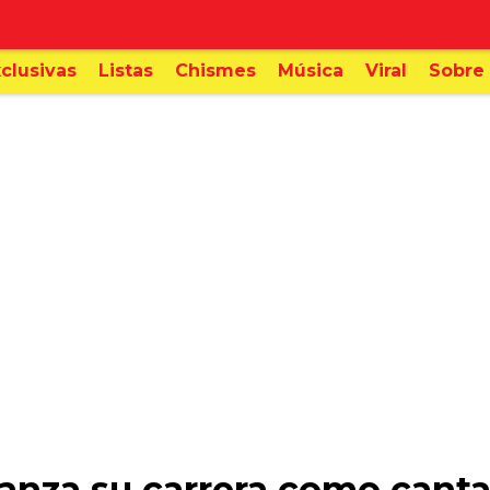
clusivas
Listas
Chismes
Música
Viral
Sobre 
lanza su carrera como cant