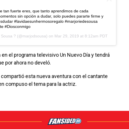
ue tan fuerte eres, que tanto aprendimos de cada
omentos sin opción a dudar, solo puedes pararte firme y
esdudar #lavidaesunhermosoregalo #marjoriedesousa
rte #Diosconmigo
 Sousa ?
(@marjodsousa) on
Mar 29, 2019 at 8:12am PDT
 en el programa televisivo Un Nuevo Día y tendrá
ue por ahora no develó.
z compartió esta nueva aventura con el cantante
ien compuso el tema para la actriz.