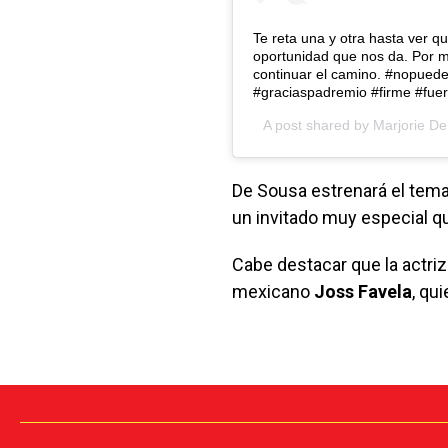
Te reta una y otra hasta ver q
oportunidad que nos da. Por m
continuar el camino. #nopued
#graciaspadremio #firme #fue
A post shared by
Marjorie De
De Sousa estrenará el tema
un invitado muy especial q
Cabe destacar que la actri
mexicano
Joss Favela
, qu