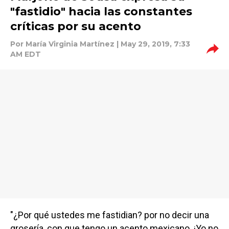
"fastidio" hacia las constantes
críticas por su acento
Por
María Virginia Martínez
| May 29, 2019, 7:33
AM EDT
"¿Por qué ustedes me fastidian? por no decir una
grosería, con que tengo un acento mexicano. ¡Yo no