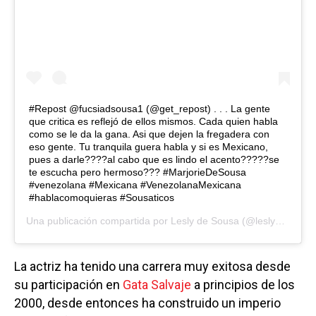
#Repost @fucsiadsousa1 (@get_repost) . . . La gente
que critica es reflejó de ellos mismos. Cada quien habla
como se le da la gana. Asi que dejen la fregadera con
eso gente. Tu tranquila guera habla y si es Mexicano,
pues a darle????al cabo que es lindo el acento?????se
te escucha pero hermoso??? #MarjorieDeSousa
#venezolana #Mexicana #VenezolanaMexicana
#hablacomoquieras #Sousaticos
Una publicación compartida por
Lesly de Sousa
(@leslyn_sousatica) el
La actriz ha tenido una carrera muy exitosa desde
su participación en
Gata Salvaje
a principios de los
2000, desde entonces ha construido un imperio