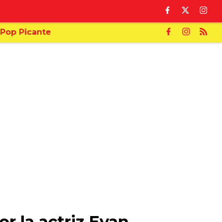
Pop Picante
r la actriz Evan