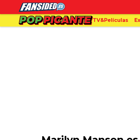
TV&Películas
Ex
Marilyn Manson es 