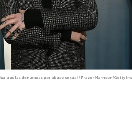
ca tras las denuncias por abuso sexual / Frazer Harrison/Getty I