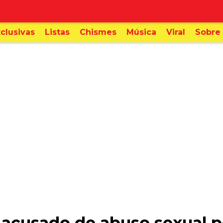
clusivas
Listas
Chismes
Música
Viral
Sobre 
acusado de abuso sexual po