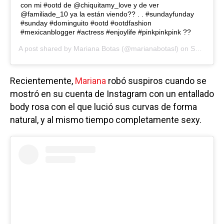
con mi #ootd de @chiquitamy_love y de ver
@familiade_10 ya la están viendo?? . . #sundayfunday
#sunday #dominguito #ootd #ootdfashion
#mexicanblogger #actress #enjoylife #pinkpinkpink ??
A post shared by
Mariana Botas
(@marianabotasl) on
Sep 13, 2020 at 5:50pm PDT
Recientemente,
Mariana
robó suspiros cuando se
mostró en su cuenta de Instagram con un entallado
body rosa con el que lució sus curvas de forma
natural, y al mismo tiempo completamente sexy.