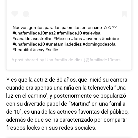
Nuevos gorritos para las palomitas en en cine ☺️☺️??
#unafamiliade10mas2 #familiade10 #televisa
#canaldelasestrellas #México #fans #jovenes #octubre
#unafamiliade10 #unafamiliadediez #domingodesofa
#beautiful #sexy #selfie
A post shared by
Una familia de diez
(@familiade10mas2) on
Oc
Y es que la actriz de 30 años, que inició su carrera
cuando era apenas una niña en la telenovela “Una
luz en el camino”, y posteriormente se popularizó
con su divertido papel de “Martina” en una familia
de 10”, es una de las actrices favoritas del público,
además de que se ha caracterizado por compartir
frescos looks en sus redes sociales.