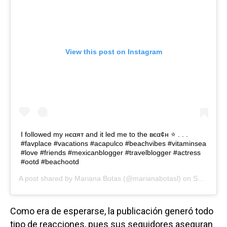
View this post on Instagram
I followed my нєαят and it led me to the вєα¢н ⭐️ . . .
#favplace #vacations #acapulco #beachvibes #vitaminsea
#love #friends #mexicanblogger #travelblogger #actress
#ootd #beachootd
A post shared by
Mariana Botas
(@marianabotasl) on
Sep 23, 2019 at 2:06pm PDT
Como era de esperarse, la publicación generó todo
tipo de reacciones, pues sus seguidores aseguran