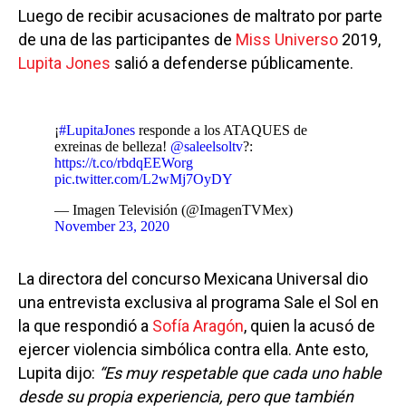
Luego de recibir acusaciones de maltrato por parte
de una de las participantes de
Miss Universo
2019,
Lupita Jones
salió a defenderse públicamente.
¡
#LupitaJones
responde a los ATAQUES de
exreinas de belleza!
@saleelsoltv
?:
https://t.co/rbdqEEWorg
pic.twitter.com/L2wMj7OyDY
— Imagen Televisión (@ImagenTVMex)
November 23, 2020
La directora del concurso Mexicana Universal dio
una entrevista exclusiva al programa Sale el Sol en
la que respondió a
Sofía Aragón
, quien la acusó de
ejercer violencia simbólica contra ella. Ante esto,
Lupita dijo:
“Es muy respetable que cada uno hable
desde su propia experiencia, pero que también