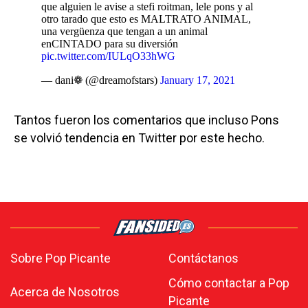
que alguien le avise a stefi roitman, lele pons y al
otro tarado que esto es MALTRATO ANIMAL,
una vergüenza que tengan a un animal
enCINTADO para su diversión
pic.twitter.com/IULqO33hWG
— dani❁ (@dreamofstars)
January 17, 2021
Tantos fueron los comentarios que incluso Pons
se volvió tendencia en Twitter por este hecho.
Sobre Pop Picante
Contáctanos
Cómo contactar a Pop
Acerca de Nosotros
Picante