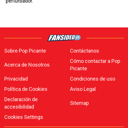
perturbador.
Sobre Pop Picante
Contáctanos
Cómo contactar a Pop
Acerca de Nosotros
Picante
Privacidad
Condiciones de uso
Política de Cookies
Aviso Legal
Declaración de
Sitemap
accesibilidad
Cookies Settings