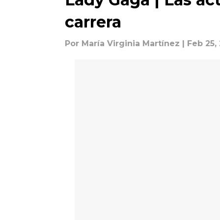
carrera
Por
María Virginia Martínez
| Feb 25,