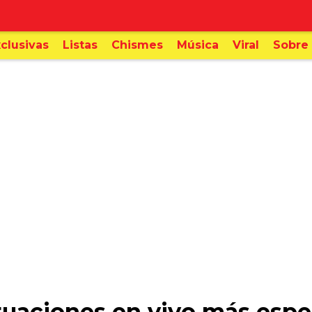
clusivas
Listas
Chismes
Música
Viral
Sobre 
tuaciones en vivo más espe