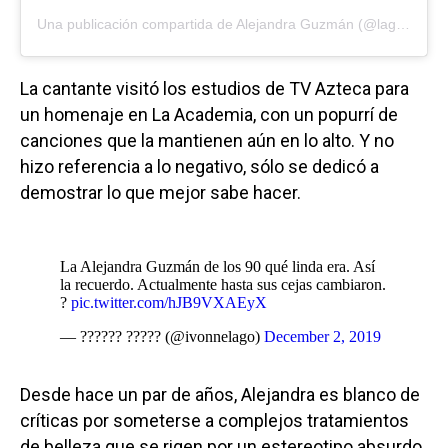
Una publicación compartida de
Alejandra Guzmán
(@laguzmanmx) el
La cantante visitó los estudios de TV Azteca para
un homenaje en La Academia, con un popurrí de
canciones que la mantienen aún en lo alto. Y no
hizo referencia a lo negativo, sólo se dedicó a
demostrar lo que mejor sabe hacer.
La Alejandra Guzmán de los 90 qué linda era. Así
la recuerdo. Actualmente hasta sus cejas cambiaron.
?
pic.twitter.com/hJB9VXAEyX
— ?????? ????? (@ivonnelago)
December 2, 2019
Desde hace un par de años, Alejandra es blanco de
críticas por someterse a complejos tratamientos
de belleza que se rigen por un estereotipo absurdo,