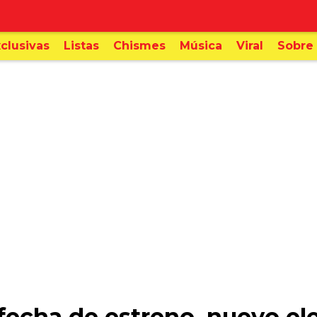
clusivas
Listas
Chismes
Música
Viral
Sobre 
 fecha de estreno, nuevo ele