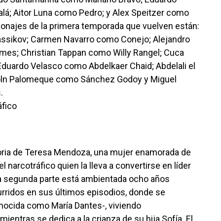
lá; Aitor Luna como Pedro; y Alex Speitzer como
rsonajes de la primera temporada que vuelven están:
assikov; Carmen Navarro como Conejo; Alejandro
es; Christian Tappan como Willy Rangel; Cuca
Eduardo Velasco como Abdelkaer Chaid; Abdelali el
oln Palomeque como Sánchez Godoy y Miguel
.
áfico
toria de Teresa Mendoza, una mujer enamorada de
 narcotráfico quien la lleva a convertirse en líder
ta segunda parte está ambientada ocho años
rridos en sus últimos episodios, donde se
nocida como María Dantes-, viviendo
mientras se dedica a la crianza de su hija Sofía. El