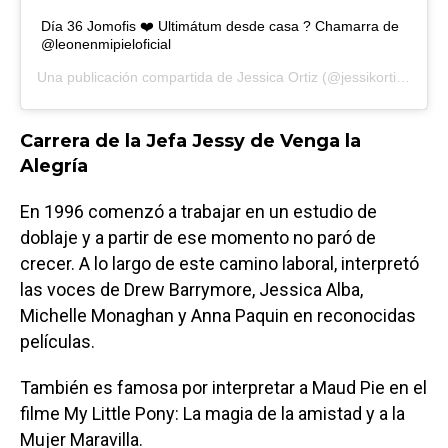
Día 36 Jomofis ❤️ Ultimátum desde casa ? Chamarra de
@leonenmipieloficial
Una publicación compartida de
Jessica Ortiz
(@jessikortiz) el
12 
Carrera de la Jefa Jessy de Venga la
Alegría
En 1996 comenzó a trabajar en un estudio de
doblaje y a partir de ese momento no paró de
crecer. A lo largo de este camino laboral, interpretó
las voces de Drew Barrymore, Jessica Alba,
Michelle Monaghan y Anna Paquin
en reconocidas
películas.
También es famosa por interpretar a Maud Pie en el
filme My Little Pony: La magia de la amistad
y a la
Mujer Maravilla.