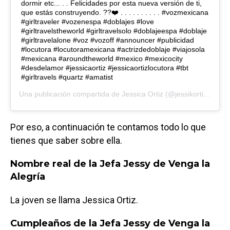
dormir etc... . . Felicidades por esta nueva versión de ti,
que estás construyendo. ??❤️ . . . . . . . . . . #vozmexicana
#girltraveler #vozenespa #doblajes #love
#girltravelstheworld #girltravelsolo #doblajeespa #doblaje
#girltravelalone #voz #vozoff #announcer #publicidad
#locutora #locutoramexicana #actrizdedoblaje #viajosola
#mexicana #aroundtheworld #mexico #mexicocity
#desdelamor #jessicaortiz #jessicaortizlocutora #tbt
#girltravels #quartz #amatist
Una publicación compartida de
Jessica Ortiz
(@jessikortiz) el
15 
Por eso, a continuación te contamos todo lo que
tienes que saber sobre ella.
Nombre real de la Jefa Jessy de Venga la
Alegría
La joven se llama Jessica Ortiz.
Cumpleaños de la Jefa Jessy de Venga la