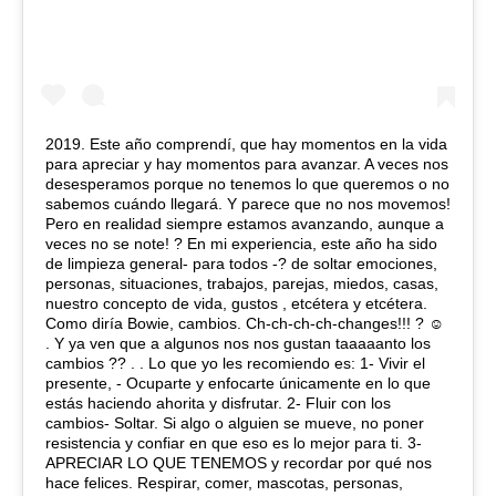
2019. Este año comprendí, que hay momentos en la vida
para apreciar y hay momentos para avanzar. A veces nos
desesperamos porque no tenemos lo que queremos o no
sabemos cuándo llegará. Y parece que no nos movemos!
Pero en realidad siempre estamos avanzando, aunque a
veces no se note! ? En mi experiencia, este año ha sido
de limpieza general- para todos -? de soltar emociones,
personas, situaciones, trabajos, parejas, miedos, casas,
nuestro concepto de vida, gustos , etcétera y etcétera.
Como diría Bowie, cambios. Ch-ch-ch-ch-changes!!! ? ☺️
. Y ya ven que a algunos nos nos gustan taaaaanto los
cambios ?? . . Lo que yo les recomiendo es: 1- Vivir el
presente, - Ocuparte y enfocarte únicamente en lo que
estás haciendo ahorita y disfrutar. 2- Fluir con los
cambios- Soltar. Si algo o alguien se mueve, no poner
resistencia y confiar en que eso es lo mejor para ti. 3-
APRECIAR LO QUE TENEMOS y recordar por qué nos
hace felices. Respirar, comer, mascotas, personas,