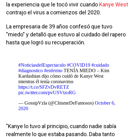
la experiencia que le tocó vivir cuando
Kanye West
contrajo el virus a comienzos del 2020.
La empresaria de 39 años confesó que tuvo
"miedo" y detalló que estuvo al cuidado del rapero
hasta que logró su recuperación.
#NoticiasdelEspectaculo
#COVID19
#cuidado
#diagnostico
#enfermo
TENÍA MIEDO – Kim
Kardashian dijo cómo cuidó de Kanye West
mientras él tenía coronavirus
https://t.co/SFZvDvRETZ
pic.twitter.com/pvUSVtzoRG
— GossipVzla (@ChismeDeFamosos)
October 6,
2020
"Kanye lo tuvo al principio, cuando nadie sabía
realmente lo que estaba pasando. Daba tanto