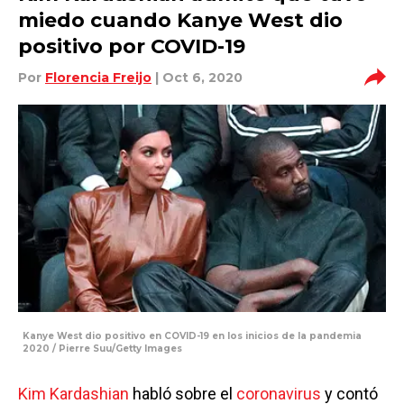
miedo cuando Kanye West dio
positivo por COVID-19
Por
Florencia Freijo
| Oct 6, 2020
Kanye West dio positivo en COVID-19 en los inicios de la pandemia
2020 / Pierre Suu/Getty Images
Kim Kardashian
habló sobre el
coronavirus
y contó