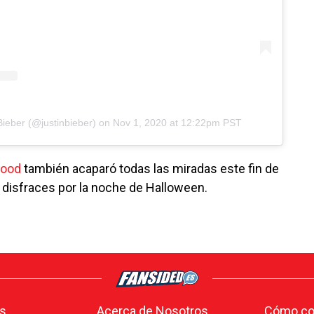
Bieber (@justinbieber)
on
Nov 1, 2020 at 12:22pm PST
wood
también acaparó todas las miradas este fin de
disfraces por la noche de Halloween.
s
Acerca de Nosotros
Cómo con