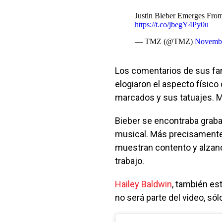
Justin Bieber Emerges From
https://t.co/jbegY4Py0u
— TMZ (@TMZ)
Novembe
Los comentarios de sus fa
elogiaron el aspecto físico
marcados y sus tatuajes. M
Bieber se encontraba grab
musical. Más precisamente, 
muestran contento y alzand
trabajo.
Hailey Baldwin
, también es
no será parte del video, só