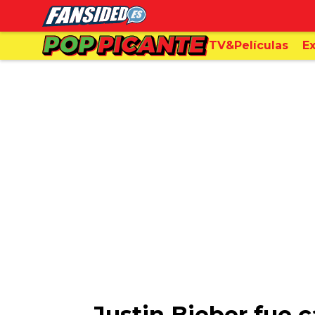
TV&Películas
Ex
Justin Bieber fue 