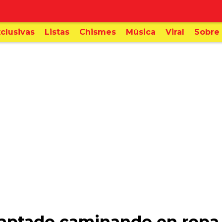
clusivas
Listas
Chismes
Música
Viral
Sobre 
captado caminando en ropa i