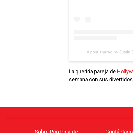
A post shared by Justin 
La querida pareja de
Holly
semana con sus divertidos 
Sobre Pop Picante
Contáctano