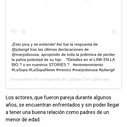
¡Esto pica y se extiende! Así fue la respuesta de
@juliangil tras las últimas declaraciones de
@marjodsousa, apropósito de toda la polémica de perder
la patria potestad de su hijo. . ?Detalles en el LINK EN LA
BIO ? o en nuestros STORIES ? . #entretenimiento
#LaSopa #LaSopaNews #mexico #marjodsousa #juliangil
Una publicación compartida de
LaSopa.Com
(@lasopa_news) el
Los actores, que fueron pareja durante algunos
años, se encuentran enfrentados y sin poder llegar
a tener una buena relación como padres de un
menor de edad.