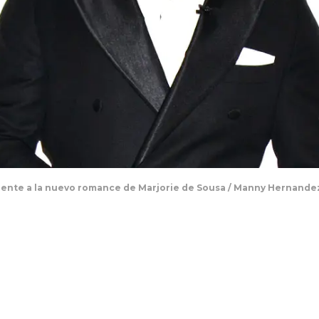
 frente a la nuevo romance de Marjorie de Sousa / Manny Hernand