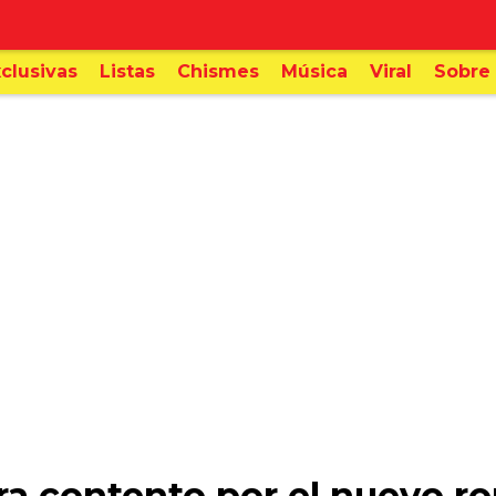
clusivas
Listas
Chismes
Música
Viral
Sobre 
tra contento por el nuevo 