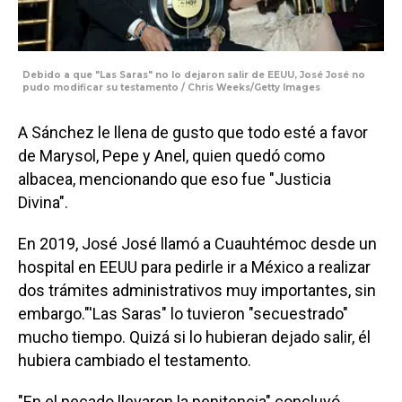
Debido a que "Las Saras" no lo dejaron salir de EEUU, José José no
pudo modificar su testamento / Chris Weeks/Getty Images
A Sánchez le llena de gusto que todo esté a favor
de Marysol, Pepe y Anel, quien quedó como
albacea, mencionando que eso fue "Justicia
Divina".
En 2019, José José llamó a Cuauhtémoc desde un
hospital en EEUU para pedirle ir a México a realizar
dos trámites administrativos muy importantes, sin
embargo."'Las Saras" lo tuvieron "secuestrado"
mucho tiempo. Quizá si lo hubieran dejado salir, él
hubiera cambiado el testamento.
"En el pecado llevaron la penitencia" concluyó