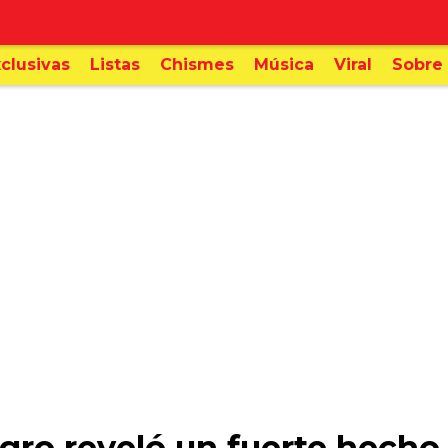
clusivas
Listas
Chismes
Música
Viral
Sobre 
o reveló un fuerte hecho 