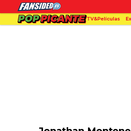
TV&Películas
Ex
Jonathan Montenegr