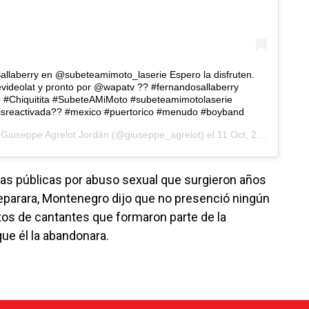
allaberry en @subeteamimoto_laserie Espero la disfruten.
deolat y pronto por @wapatv ?? #fernandosallaberry
#Chiquitita #SubeteAMiMoto #subeteamimotolaserie
sreactivada?? #mexico #puertorico #menudo #boyband
e
Giuseppe Agrelot Jordán
(@giuseppe_agrelot) el
11 Oct, 2020 a las 8:32 PDT
as públicas por abuso sexual que surgieron años
eparara, Montenegro dijo que no presenció ningún
tos de cantantes que formaron parte de la
ue él la abandonara.