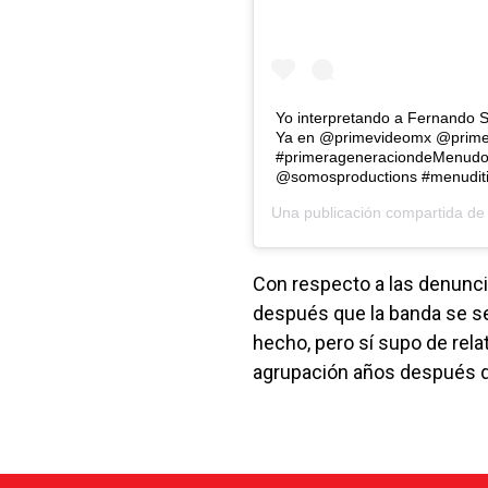
Yo interpretando a Fernando S
Ya en @primevideomx @primevi
#primerageneraciondeMenudo 
@somosproductions #menuditi
Una publicación compartida d
Con respecto a las denunci
después que la banda se s
hecho, pero sí supo de rela
agrupación años después q