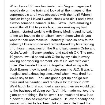
When I was 16 I was fascinated with Vogue magazine I
would ride on the train and look at all the images of the
supermodels and I was obsessed with the hair!! When I
saw an image I loved I would check who did it and it was
always someone named Oribe... Wow... he’s amazing I
would think!! Cut to years later I was making my first
album. I started working with Benny Medina and he said
to me we have to do an album cover shoot who do you
want for hair and makeup... honestly I was so new to the
industry I knew no one and remembered my time flipping
thru those magazines on the 6 and said ummm Oribe and
Kevin Aucoin... Benny laughed and said oh OK! The next
10 years I would spend with Oribe by my side in every
waking and working moment. We fell in love with each
other. We traveled the world together. And along with
Scott Barnes they helped me blossom into JLO. It was a
magical and exhausting time...And when I was tired he
would say to me... “You are gonna get up and go out
there and be beautiful and fabulous bc that your job!!”
We’d laugh bc that sounded crazy and then we would get
to the business of doing our “job” !! He made me love the
glam part of things. Bc he loved it so much and saw it as
a powerful tool to empower women. He loved beauty and
wanted women to feel beautiful and sexy. He loved the