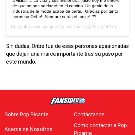
a visitar”... La vida y sus misterios... justo hoy me entero
de que se nos adelantó en el camino. Un genio de la
industria de la moda acaba de partir. ¡Gracias por tanto
hermoso Oribe! ¡Siempre serás el mejor! ??
Una publicación compartida por
Thalia
(@thalia) el
17 de Dic de 2018 a las 8:45 PST
Sin dudas, Oribe fue de esas personas apasionadas
que dejan una marca importante tras su paso por
este mundo.
Sobre Pop Picante
Contáctanos
Cómo contactar a Pop
Acerca de Nosotros
Picante