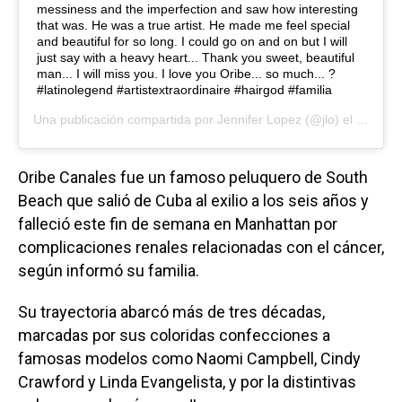
messiness and the imperfection and saw how interesting
that was. He was a true artist. He made me feel special
and beautiful for so long. I could go on and on but I will
just say with a heavy heart... Thank you sweet, beautiful
man... I will miss you. I love you Oribe... so much... ?
#latinolegend #artistextraordinaire #hairgod #familia
Una publicación compartida por
Jennifer Lopez
(@jlo) el
17 de D
Oribe Canales fue un famoso peluquero de South
Beach que salió de Cuba al exilio a los seis años y
falleció este fin de semana en Manhattan por
complicaciones renales relacionadas con el cáncer,
según informó su familia.
Su trayectoria abarcó más de tres décadas,
marcadas por sus coloridas confecciones a
famosas modelos como Naomi Campbell, Cindy
Crawford y Linda Evangelista, y por la distintivas